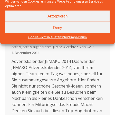
Wir verwenden Cookies, um unsere Website und unseren Service zu
optimieren.
Akzeptieren
Deny
Cookie-Richtlinie
Datenschutz
Impressum
JEMAKO Adventskalender für 2014
Archiv
,
Archiv aignerTeam
,
JEMAKO-Archiv
Von
GA
1. Dezember 2014
Adventskalender JEMAKO 2014 Das war der
JEMAKO-Adventskalender 2014, von Ihrem
aigner-Team. Jeden Tag was neues, speziell für
Sie zusammengesetzte Angebote. Hier finden
Sie nicht nur schöne Geschenk-Ideen, sondern
auch Kleinigkeiten die Sie zu Besuchen beim
Nachbarn als kleines Dankeschön verschenken
können. Ein Mitbringsel das Freude Macht.
Denken Sie auch bei diesen Top-Angeboten an