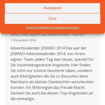
Akzeptieren
Deny
JEMAKO Adventskalender für 2014
Cookie-Richtlinie
Datenschutz
Impressum
Archiv
,
Archiv aignerTeam
,
JEMAKO-Archiv
Von
GA
1. Dezember 2014
Adventskalender JEMAKO 2014 Das war der
JEMAKO-Adventskalender 2014, von Ihrem
aigner-Team. Jeden Tag was neues, speziell für
Sie zusammengesetzte Angebote. Hier finden
Sie nicht nur schöne Geschenk-Ideen, sondern
auch Kleinigkeiten die Sie zu Besuchen beim
Nachbarn als kleines Dankeschön verschenken
können. Ein Mitbringsel das Freude Macht.
Denken Sie auch bei diesen Top-Angeboten an
die einmalige…