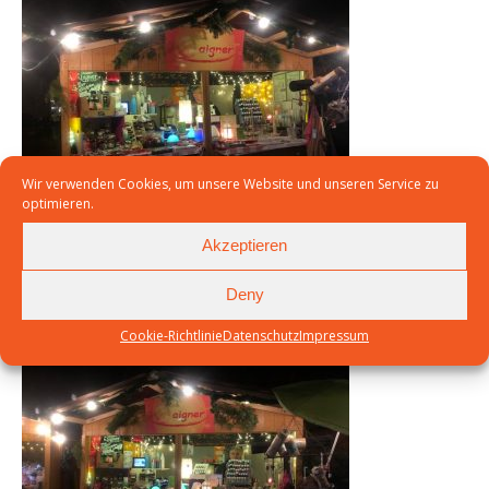
Wir verwenden Cookies, um unsere Website und unseren Service zu
optimieren.
Akzeptieren
Weihnachtsmarkt Bobingen
Deny
20018 Stand
Cookie-Richtlinie
Datenschutz
Impressum