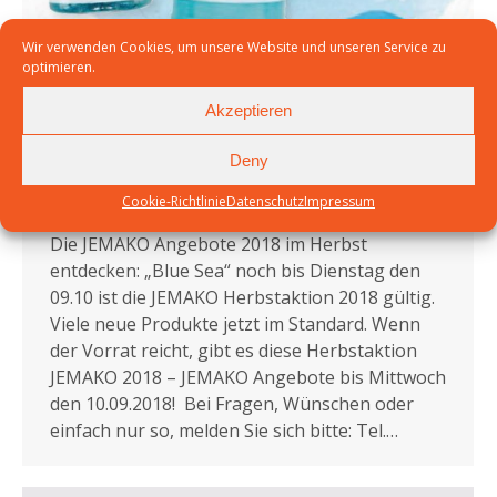
Wir verwenden Cookies, um unsere Website und unseren Service zu
optimieren.
Akzeptieren
JEMAKO Herbstaktion 2018
Deny
Archiv
,
Archiv aignerTeam
,
JEMAKO
,
JEMAKO-Archiv
Cookie-Richtlinie
Datenschutz
Impressum
Von
GA
5. Oktober 2018
Die JEMAKO Angebote 2018 im Herbst
entdecken: „Blue Sea“ noch bis Dienstag den
09.10 ist die JEMAKO Herbstaktion 2018 gültig.
Viele neue Produkte jetzt im Standard. Wenn
der Vorrat reicht, gibt es diese Herbstaktion
JEMAKO 2018 – JEMAKO Angebote bis Mittwoch
den 10.09.2018! Bei Fragen, Wünschen oder
einfach nur so, melden Sie sich bitte: Tel.…