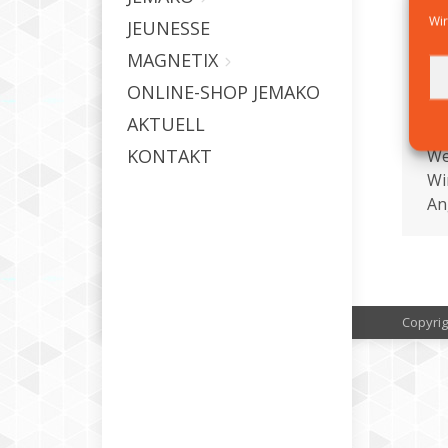
In
Wir
JEUNESSE
je
MAGNETIX
ge
Wi
ONLINE-SHOP JEMAKO
is
AKTUELL
ga
KONTAKT
We
Wi
An
Copyrig