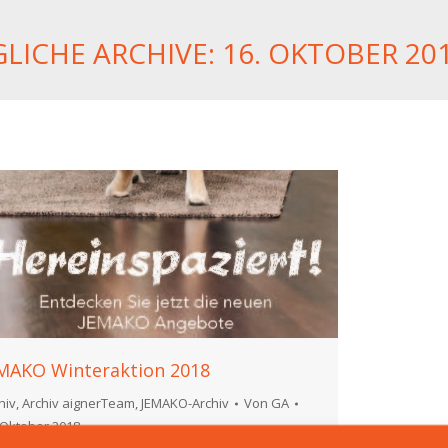
GLICHE ARCHIVE:
16. OKTOBER 20
MAKO Winteraktion 2018
hiv
,
Archiv aignerTeam
,
JEMAKO-Archiv
Von
GA
 Oktober 2018